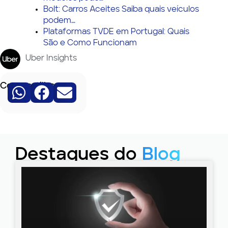
Bolt: Carros Aceites Saiba quais veículos
podem…
Plataformas TVDE em Portugal: Quais
São e Como Funcionam
Uber Insights
Compartilhe:
Destaques do
Blog