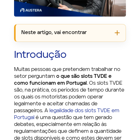
Neste artigo, vai encontrar
Introdução
Muitas pessoas que pretendem trabalhar no
setor perguntam
o que são slots TVDE e
como funcionam em Portugal
. Os slots TVDE
são, na prática, os períodos de tempo durante
os quais os motoristas podem operar
legalmente e aceitar chamadas de
passageiros. A
legalidade dos slots TVDE em
Portugal
é uma questão que tem gerado
debates, especialmente em relação às
regulamentações que definem a quantidade
de slots disponíveis e como estes devem ser