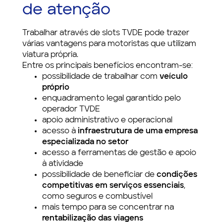
de atenção
Trabalhar através de slots TVDE pode trazer
várias vantagens para motoristas que utilizam
viatura própria.
Entre os principais benefícios encontram-se:
possibilidade de trabalhar com
veículo
próprio
enquadramento legal garantido pelo
operador TVDE
apoio administrativo e operacional
acesso à
infraestrutura de uma empresa
especializada no setor
acesso a ferramentas de gestão e apoio
à atividade
possibilidade de beneficiar de
condições
competitivas em serviços essenciais
,
como seguros e combustível
mais tempo para se concentrar na
rentabilização das viagens