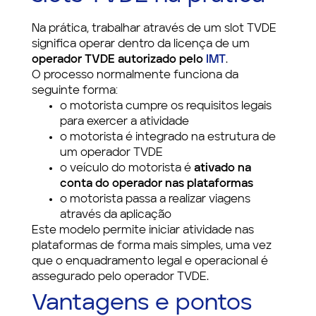
Na prática, trabalhar através de um slot TVDE
significa operar dentro da licença de um
operador TVDE autorizado pelo
IMT
.
O processo normalmente funciona da
seguinte forma:
o motorista cumpre os requisitos legais
para exercer a atividade
o motorista é integrado na estrutura de
um operador TVDE
o veículo do motorista é
ativado na
conta do operador nas plataformas
o motorista passa a realizar viagens
através da aplicação
Este modelo permite iniciar atividade nas
plataformas de forma mais simples, uma vez
que o enquadramento legal e operacional é
assegurado pelo operador TVDE.
Vantagens e pontos