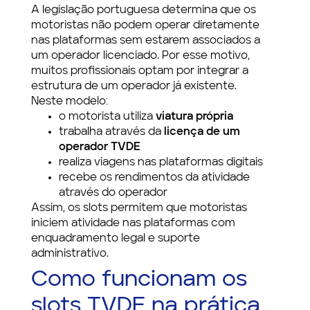
A legislação portuguesa determina que os
motoristas não podem operar diretamente
nas plataformas sem estarem associados a
um operador licenciado. Por esse motivo,
muitos profissionais optam por integrar a
estrutura de um operador já existente.
Neste modelo:
o motorista utiliza
viatura própria
trabalha através da
licença de um
operador TVDE
realiza viagens nas plataformas digitais
recebe os rendimentos da atividade
através do operador
Assim, os slots permitem que motoristas
iniciem atividade nas plataformas com
enquadramento legal e suporte
administrativo.
Como funcionam os
slots TVDE na prática