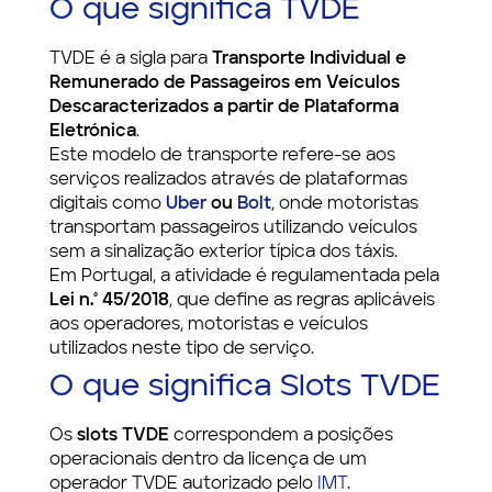
O que significa TVDE
TVDE é a sigla para
Transporte Individual e
Remunerado de Passageiros em Veículos
Descaracterizados a partir de Plataforma
Eletrónica
.
Este modelo de transporte refere-se aos
serviços realizados através de plataformas
digitais como
Uber
ou
Bolt
, onde motoristas
transportam passageiros utilizando veículos
sem a sinalização exterior típica dos táxis.
Em Portugal, a atividade é regulamentada pela
Lei n.º 45/2018
, que define as regras aplicáveis
aos operadores, motoristas e veículos
utilizados neste tipo de serviço.
O que significa Slots TVDE
Os
slots TVDE
correspondem a posições
operacionais dentro da licença de um
operador TVDE autorizado pelo
IMT
.