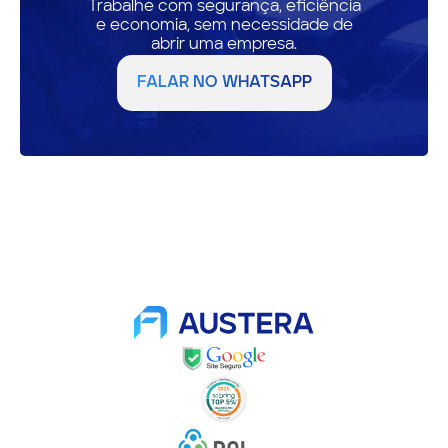
Trabalhe com segurança, eficiência
e economia, sem necessidade de
abrir uma empresa.
FALAR NO WHATSAPP