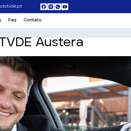
otstvde.pt
g
Faq
Contato
TVDE Austera