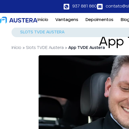
937 881 860
contato@sl
Início
Vantagens
Depoimentos
Blo
SLOTS TVDE AUSTERA
App 
Início
»
Slots TVDE Austera
»
App TVDE Austera