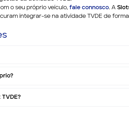
om o seu próprio veículo,
fale connosco
. A
Slo
rocuram integrar-se na atividade TVDE de forma
es
prio?
ot TVDE?