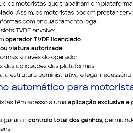
 que os motoristas que trabalham em plataform
ciado
. Assim, os motoristas podem prestar serv
taformas com enquadramento legal.
slots TVDE envolve:
um
operador TVDE licenciado
 ou viatura autorizada
formas através do operador
és das aplicações das plataformas
a estrutura administrativa e legal necessária 
cho automático para motorist
ristas têm acesso a uma
aplicação exclusiva e 
a garantir
controlo total dos ganhos
, permitin
gens.